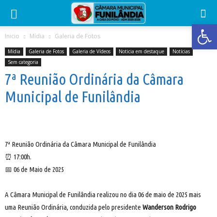
Abrir 
Inicio
Mídia
Galeria de Fotos
Mídia
Galeria de Fotos
Galeria de Vídeos
Noticia em destaque
Notícias
Sem categoria
7ª Reunião Ordinária da Câmara
Municipal de Funilândia
7ª Reunião Ordinária da Câmara Municipal de Funilândia
⏰ 17:00h.
📅 06 de Maio de 2025
A Câmara Municipal de Funilândia realizou no dia 06 de maio de 2025 mais
uma Reunião Ordinária, conduzida pelo presidente
Wanderson Rodrigo