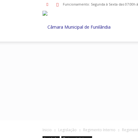
Funcionamento: Segunda à Sexta das 07:00h às
Câmara
Municipal
de
Funilândia
Inicio
Legislação
Regimento Interno
Regiment