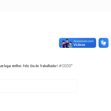
lugar melhor. Feliz Dia do Trabalhador! 🎉👷‍♀️👷‍♂️”