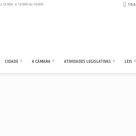
19.4
 12:00h. e 13:00h às 16:00h
Câmara
unicipal
CIDADE
A CÂMARA
ATIVIDADES LEGISLATIVAS
LEIS
de
unilândia