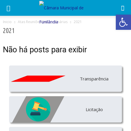
Abrir 
Inicio
Atas Reuniões Extraordinárias
2021
2021
Não há posts para exibir
Transparência
Licitação