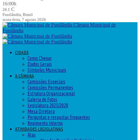
16:00h
C
26.1
Funilândia, Brasil
sexta-feira, 7 agosto 2026
Câmara Municipal de
Funilândia
CIDADE
Como Chegar
Dados Gerais
Símbolos Municipais
A CÂMARA
Comissões Especiais
Comissões Permanentes
Estrutura Organizacional
Galeria de Fotos
Legislatura 2025/2028
Mesa Diretora
Perguntas e respostas frequentes
Regimento Interno
ATIVIDADES LEGISLATIVAS
Atas