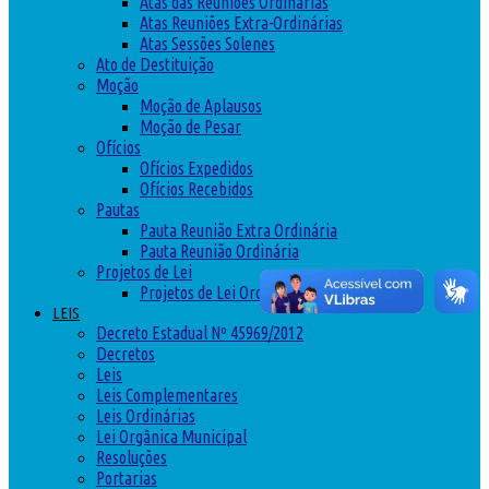
Atas das Reuniões Ordinárias
Atas Reuniões Extra-Ordinárias
Atas Sessões Solenes
Ato de Destituição
Moção
Moção de Aplausos
Moção de Pesar
Ofícios
Ofícios Expedidos
Ofícios Recebidos
Pautas
Pauta Reunião Extra Ordinária
Pauta Reunião Ordinária
Projetos de Lei
Projetos de Lei Ordinária
LEIS
Decreto Estadual Nº 45969/2012
Decretos
Leis
Leis Complementares
Leis Ordinárias
Lei Orgânica Municipal
Resoluções
Portarias