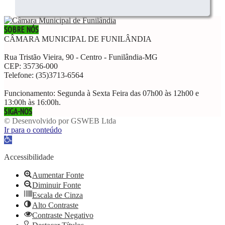
SOBRE NÓS
CÂMARA MUNICIPAL DE FUNILÂNDIA
Rua Tristão Vieira, 90 - Centro - Funilândia-MG
CEP: 35736-000
Telefone: (35)3713-6564
Funcionamento: Segunda à Sexta Feira das 07h00 às 12h00 e
13:00h às 16:00h.
SIGA-NOS
© Desenvolvido por GSWEB Ltda
Ir para o conteúdo
Abrir
a
barra
Accessibilidade
de
ferramentas
Aumentar Fonte
Diminuir Fonte
Escala de Cinza
Alto Contraste
Contraste Negativo