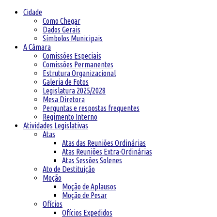
Cidade
Como Chegar
Dados Gerais
Símbolos Municipais
A Câmara
Comissões Especiais
Comissões Permanentes
Estrutura Organizacional
Galeria de Fotos
Legislatura 2025/2028
Mesa Diretora
Perguntas e respostas frequentes
Regimento Interno
Atividades Legislativas
Atas
Atas das Reuniões Ordinárias
Atas Reuniões Extra-Ordinárias
Atas Sessões Solenes
Ato de Destituição
Moção
Moção de Aplausos
Moção de Pesar
Ofícios
Ofícios Expedidos