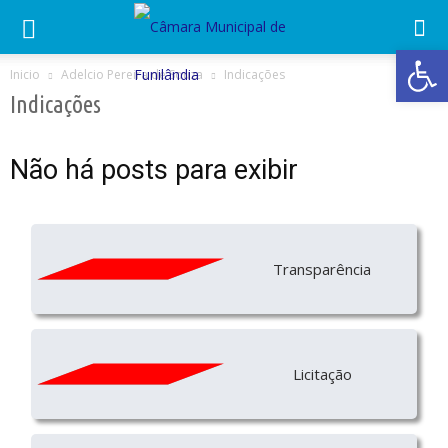
Abrir 
Inicio
Adelcio Pereira de Souza
Indicações
Indicações
Não há posts para exibir
Transparência
Licitação