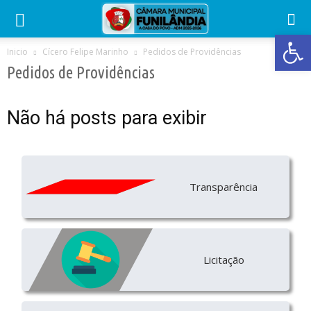
Abrir 
Inicio
Cícero Felipe Marinho
Pedidos de Providências
Pedidos de Providências
Não há posts para exibir
Transparência
Licitação