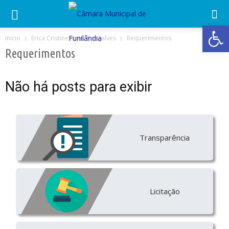
Abrir 
Inicio
Erica Cristine Pires Gonçalves
Requerimentos
Requerimentos
Não há posts para exibir
Transparência
Licitação