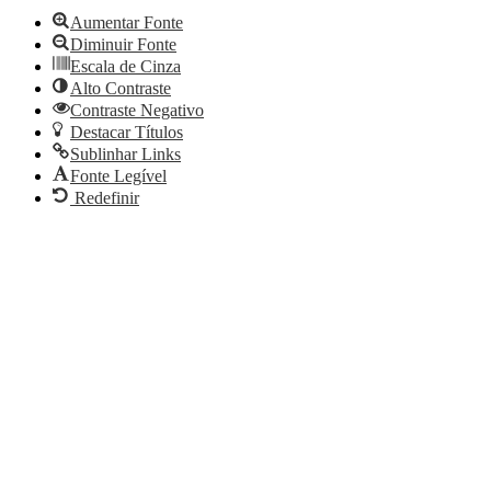
de
ferramentas
Aumentar Fonte
Diminuir Fonte
Escala de Cinza
Alto Contraste
Contraste Negativo
Destacar Títulos
Sublinhar Links
Fonte Legível
Redefinir