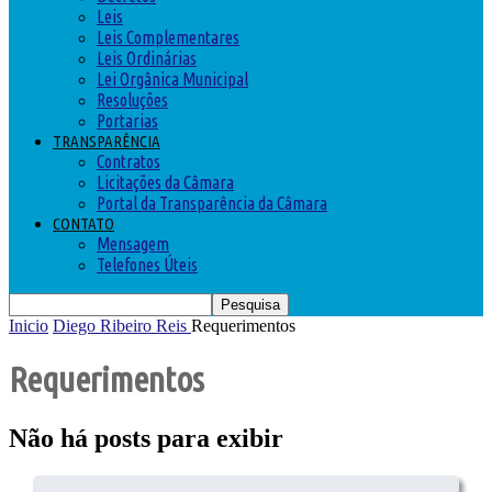
Leis
Leis Complementares
Leis Ordinárias
Lei Orgânica Municipal
Resoluções
Portarias
TRANSPARÊNCIA
Contratos
Licitações da Câmara
Portal da Transparência da Câmara
CONTATO
Mensagem
Telefones Úteis
Inicio
Diego Ribeiro Reis
Requerimentos
Requerimentos
Não há posts para exibir