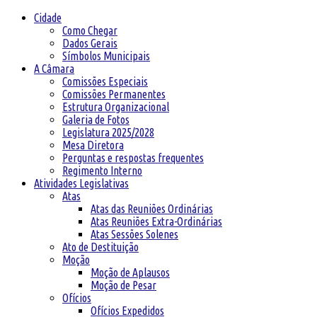
Cidade
Como Chegar
Dados Gerais
Símbolos Municipais
A Câmara
Comissões Especiais
Comissões Permanentes
Estrutura Organizacional
Galeria de Fotos
Legislatura 2025/2028
Mesa Diretora
Perguntas e respostas frequentes
Regimento Interno
Atividades Legislativas
Atas
Atas das Reuniões Ordinárias
Atas Reuniões Extra-Ordinárias
Atas Sessões Solenes
Ato de Destituição
Moção
Moção de Aplausos
Moção de Pesar
Ofícios
Ofícios Expedidos